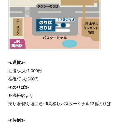
≪運賃≫
往復/大人:1,000円
往復/子人:500円
≪のりば≫
JR高松駅より
乗り場/降り場共通:JR高松駅バスターミナル12番のりば
≪時刻≫