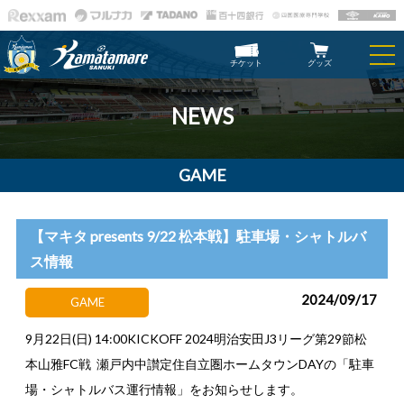
チケット
グッズ
NEWS
GAME
【マキタ presents 9/22 松本戦】駐車場・シャトルバ
ス情報
2024/09/17
GAME
9月22日(日) 14:00KICKOFF 2024明治安田J3リーグ第29節松
本山雅FC戦 瀬戸内中讃定住自立圏ホームタウンDAYの「駐車
場・シャトルバス運行情報」をお知らせします。