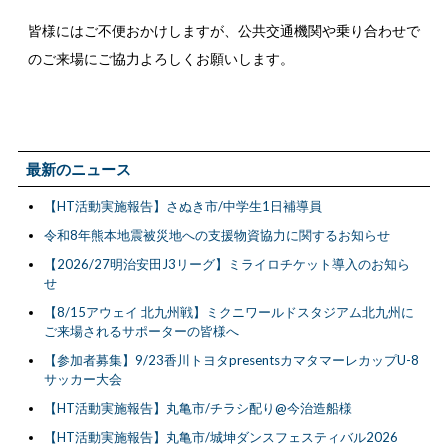
皆様にはご不便おかけしますが、公共交通機関や乗り合わせで
のご来場にご協力よろしくお願いします。
最新のニュース
【HT活動実施報告】さぬき市/中学生1日補導員
令和8年熊本地震被災地への支援物資協力に関するお知らせ
【2026/27明治安田J3リーグ】ミライロチケット導入のお知ら
せ
【8/15アウェイ 北九州戦】ミクニワールドスタジアム北九州に
ご来場されるサポーターの皆様へ
【参加者募集】9/23香川トヨタpresentsカマタマーレカップU-8
サッカー大会
【HT活動実施報告】丸亀市/チラシ配り@今治造船様
【HT活動実施報告】丸亀市/城坤ダンスフェスティバル2026