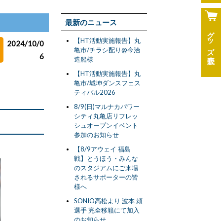
最新のニュース
グッズ
【HT活動実施報告】丸
2024/10/0
亀市/チラシ配り@今治
6
造船様
【HT活動実施報告】丸
亀市/城坤ダンスフェス
ティバル2026
8/9(日)マルナカパワー
シティ丸亀店リフレッ
シュオープンイベント
参加のお知らせ
【8/9アウェイ 福島
戦】とうほう・みんな
のスタジアムにご来場
されるサポーターの皆
様へ
SONIO高松より 波本 頼
選手 完全移籍にて加入
のお知らせ