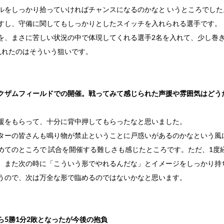
ルをしっかり拾っていければチャンスになるのかなと いうところでした。
すし、守備に関してもしっかりとしたスイッチを入れられる選手です。
を、まさに苦しい状況の中で体現してくれる選手2名を入れて、少し巻
入れたのはそういう狙いです。
クザムフィールドでの開催。戦ってみて感じられた声援や雰囲気はどう
援をもらって、十分に背中押してもらったなと思いました。
ターの皆さんも鳴り物が禁止ということに戸惑いがあるのかなという風
めてのところで 試合を開催する難しさも感じたところです。ただ、1度
、また次の時に「こういう形でやれるんだな」とイメージをしっかり持
うので、次は万全な形で臨めるのではないかなと思います。
ら5勝1分2敗となったが今後の抱負