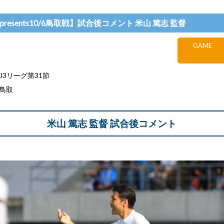
presents10/6鳥取戦】試合後コメント 米山 篤志 監督
GAME
J3リーグ第31節
レ鳥取
米山 篤志 監督 試合後コメント