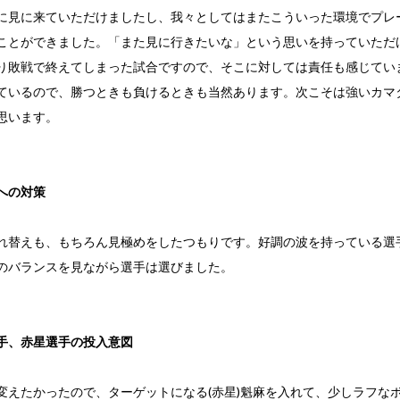
に見に来ていただけましたし、我々としてはまたこういった環境でプレ
ことができました。「また見に行きたいな」という思いを持っていただ
り敗戦で終えてしまった試合ですので、そこに対しては責任も感じてい
ているので、勝つときも負けるときも当然あります。次こそは強いカマ
思います。
への対策
れ替えも、もちろん見極めをしたつもりです。好調の波を持っている選
のバランスを見ながら選手は選びました。
手、赤星選手の投入意図
変えたかったので、ターゲットになる(赤星)魁麻を入れて、少しラフな