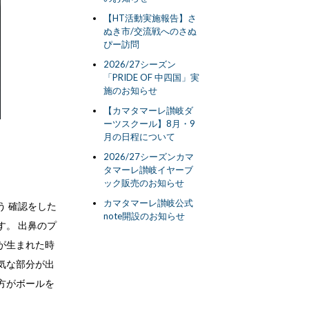
【HT活動実施報告】さ
ぬき市/交流戦へのさぬ
ぴー訪問
2026/27シーズン
「PRIDE OF 中四国」実
施のお知らせ
【カマタマーレ讃岐ダ
ーツスクール】8月・9
月の日程について
2026/27シーズンカマ
タマーレ讃岐イヤーブ
ック販売のお知らせ
カマタマーレ讃岐公式
 確認をした
note開設のお知らせ
。 出鼻のプ
が生まれた時
気な部分が出
方がボールを