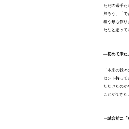
ただの選手た
帰ろう」「で
狙う形も作り
たなと思って
―初めて来た
「本来の我々
セント持って
ただけたのか
ことができた
ー試合前に「