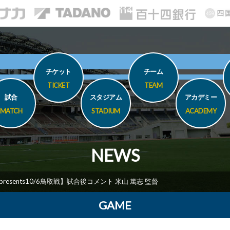
チケット
チーム
TICKET
TEAM
試合
スタジアム
アカデミー
MATCH
STADIUM
ACADEMY
NEWS
resents10/6鳥取戦】試合後コメント 米山 篤志 監督
GAME