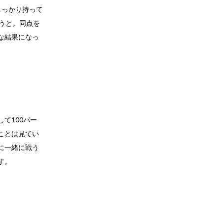
しっかり持って
うと。同点を
な結果になっ
て100パー
ことは見てい
に一緒に戦う
す。