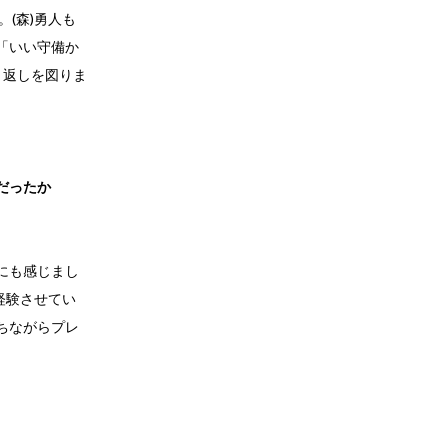
(森)勇人も
「いい守備か
き返しを図りま
だったか
にも感じまし
経験させてい
ちながらプレ