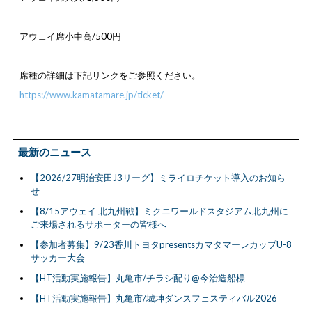
アウェイ席小中高/500円
席種の詳細は下記リンクをご参照ください。
https://www.kamatamare.jp/ticket/
最新のニュース
【2026/27明治安田J3リーグ】ミライロチケット導入のお知ら
せ
【8/15アウェイ 北九州戦】ミクニワールドスタジアム北九州に
ご来場されるサポーターの皆様へ
【参加者募集】9/23香川トヨタpresentsカマタマーレカップU-8
サッカー大会
【HT活動実施報告】丸亀市/チラシ配り@今治造船様
【HT活動実施報告】丸亀市/城坤ダンスフェスティバル2026