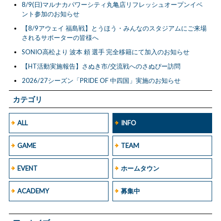
8/9(日)マルナカパワーシティ丸亀店リフレッシュオープンイベ
ント参加のお知らせ
【8/9アウェイ 福島戦】とうほう・みんなのスタジアムにご来場
されるサポーターの皆様へ
SONIO高松より 波本 頼 選手 完全移籍にて加入のお知らせ
【HT活動実施報告】さぬき市/交流戦へのさぬぴー訪問
2026/27シーズン「PRIDE OF 中四国」実施のお知らせ
カテゴリ
ALL
INFO
GAME
TEAM
EVENT
ホームタウン
ACADEMY
募集中