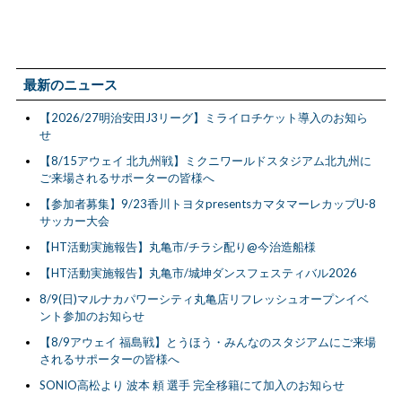
最新のニュース
【2026/27明治安田J3リーグ】ミライロチケット導入のお知ら
せ
【8/15アウェイ 北九州戦】ミクニワールドスタジアム北九州に
ご来場されるサポーターの皆様へ
【参加者募集】9/23香川トヨタpresentsカマタマーレカップU-8
サッカー大会
【HT活動実施報告】丸亀市/チラシ配り@今治造船様
【HT活動実施報告】丸亀市/城坤ダンスフェスティバル2026
8/9(日)マルナカパワーシティ丸亀店リフレッシュオープンイベ
ント参加のお知らせ
【8/9アウェイ 福島戦】とうほう・みんなのスタジアムにご来場
されるサポーターの皆様へ
SONIO高松より 波本 頼 選手 完全移籍にて加入のお知らせ