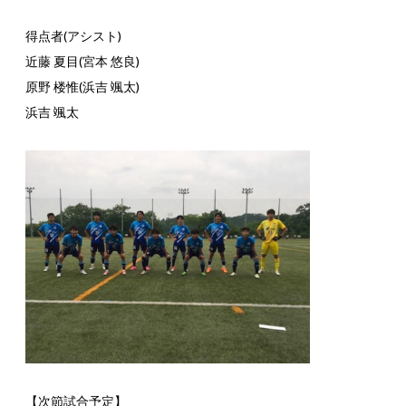
得点者(アシスト)
近藤 夏目(宮本 悠良)
原野 楼惟(浜吉 颯太)
浜吉 颯太
【次節試合予定】