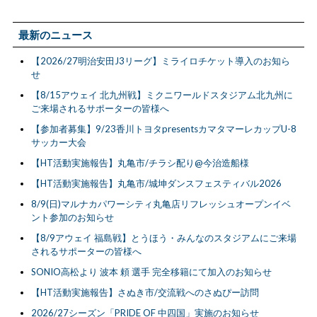
最新のニュース
【2026/27明治安田J3リーグ】ミライロチケット導入のお知ら
せ
【8/15アウェイ 北九州戦】ミクニワールドスタジアム北九州に
ご来場されるサポーターの皆様へ
【参加者募集】9/23香川トヨタpresentsカマタマーレカップU-8
サッカー大会
【HT活動実施報告】丸亀市/チラシ配り@今治造船様
【HT活動実施報告】丸亀市/城坤ダンスフェスティバル2026
8/9(日)マルナカパワーシティ丸亀店リフレッシュオープンイベ
ント参加のお知らせ
【8/9アウェイ 福島戦】とうほう・みんなのスタジアムにご来場
されるサポーターの皆様へ
SONIO高松より 波本 頼 選手 完全移籍にて加入のお知らせ
【HT活動実施報告】さぬき市/交流戦へのさぬぴー訪問
2026/27シーズン「PRIDE OF 中四国」実施のお知らせ