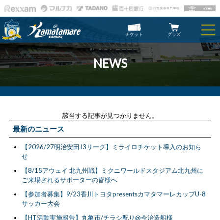
チケット
グッズ
NEWS
該当する記事が見つかりません。
最新のニュース
【2026/27明治安田J3リーグ】ミライロチケット導入のお知ら
せ
【8/15アウェイ 北九州戦】ミクニワールドスタジアム北九州に
ご来場されるサポーターの皆様へ
【参加者募集】9/23香川トヨタpresentsカマタマーレカップU-8
サッカー大会
【HT活動実施報告】丸亀市/チラシ配り@今治造船様