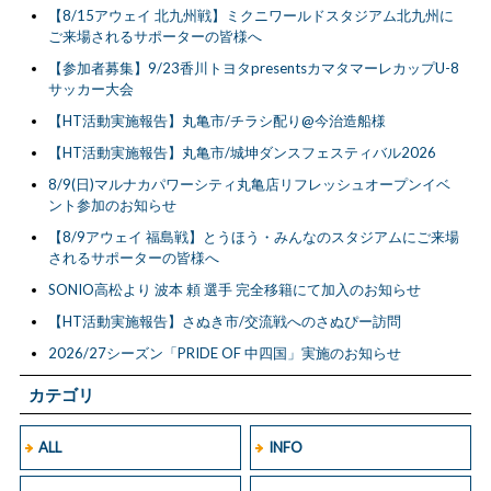
【8/15アウェイ 北九州戦】ミクニワールドスタジアム北九州に
ご来場されるサポーターの皆様へ
【参加者募集】9/23香川トヨタpresentsカマタマーレカップU-8
サッカー大会
【HT活動実施報告】丸亀市/チラシ配り@今治造船様
【HT活動実施報告】丸亀市/城坤ダンスフェスティバル2026
8/9(日)マルナカパワーシティ丸亀店リフレッシュオープンイベ
ント参加のお知らせ
【8/9アウェイ 福島戦】とうほう・みんなのスタジアムにご来場
されるサポーターの皆様へ
SONIO高松より 波本 頼 選手 完全移籍にて加入のお知らせ
【HT活動実施報告】さぬき市/交流戦へのさぬぴー訪問
2026/27シーズン「PRIDE OF 中四国」実施のお知らせ
カテゴリ
ALL
INFO