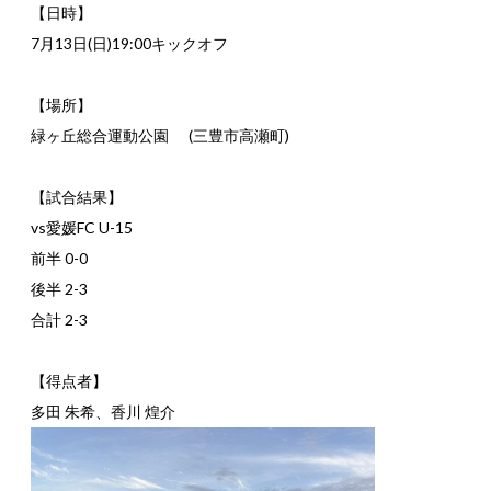
【日時】
7月13日(日)19:00キックオフ
【場所】
緑ヶ丘総合運動公園
(三豊市高瀬町)
【試合結果】
vs愛媛FC U-15
前半 0-0
後半 2-3
合計 2-3
【得点者】
多田 朱希、香川 煌介