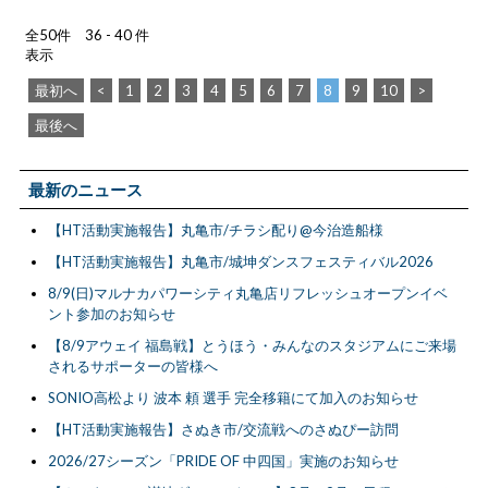
全50件 36 - 40 件
表示
最初へ
<
1
2
3
4
5
6
7
8
9
10
>
最後へ
最新のニュース
【HT活動実施報告】丸亀市/チラシ配り@今治造船様
【HT活動実施報告】丸亀市/城坤ダンスフェスティバル2026
8/9(日)マルナカパワーシティ丸亀店リフレッシュオープンイベ
ント参加のお知らせ
【8/9アウェイ 福島戦】とうほう・みんなのスタジアムにご来場
されるサポーターの皆様へ
SONIO高松より 波本 頼 選手 完全移籍にて加入のお知らせ
【HT活動実施報告】さぬき市/交流戦へのさぬぴー訪問
2026/27シーズン「PRIDE OF 中四国」実施のお知らせ