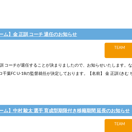
ーム】金 正訓 コーチ 退任のお知らせ
TEAM
正訓 コーチが退任することが決まりましたので、お知らせいたします。
千葉FC U-18の監督就任が決定しております。【名前】 金 正訓 (きむ ちょん
ーム】中村 駿太 選手 育成型期限付き移籍期間 延長のお知らせ
TEAM