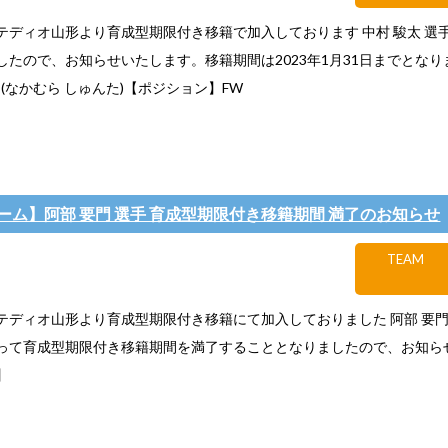
テディオ山形より育成型期限付き移籍で加入しております 中村 駿太 選
したので、お知らせいたします。移籍期間は2023年1月31日までとな
 (なかむら しゅんた)【ポジション】FW
ーム】阿部 要門 選手 育成型期限付き移籍期間 満了のお知らせ
TEAM
ディオ山形より育成型期限付き移籍にて加入しておりました 阿部 要門 選
って育成型期限付き移籍期間を満了することとなりましたので、お知ら
】