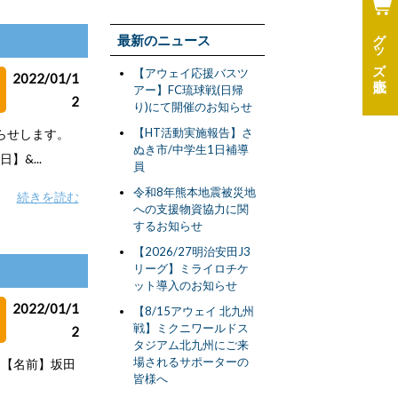
グッズ
最新のニュース
【アウェイ応援バスツ
2022/01/1
アー】FC琉球戦(日帰
2
り)にて開催のお知らせ
【HT活動実施報告】さ
知らせします。
ぬき市/中学生1日補導
】&...
員
令和8年熊本地震被災地
続きを読む
への支援物資協力に関
するお知らせ
【2026/27明治安田J3
リーグ】ミライロチケ
ット導入のお知らせ
2022/01/1
【8/15アウェイ 北九州
戦】ミクニワールドス
2
タジアム北九州にご来
場されるサポーターの
。【名前】坂田
皆様へ