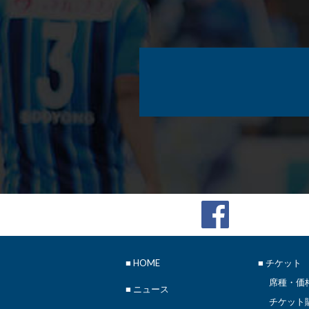
■
HOME
■ チケット
席種・価
■
ニュース
チケット