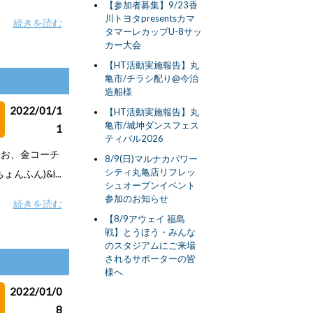
【参加者募集】9/23香
川トヨタpresentsカマ
続きを読む
タマーレカップU-8サッ
カー大会
【HT活動実施報告】丸
亀市/チラシ配り@今治
造船様
2022/01/1
【HT活動実施報告】丸
亀市/城坤ダンスフェス
1
ティバル2026
なお、金コーチ
8/9(日)マルナカパワー
シティ丸亀店リフレッ
ふん)&l...
シュオープンイベント
参加のお知らせ
続きを読む
【8/9アウェイ 福島
戦】とうほう・みんな
のスタジアムにご来場
されるサポーターの皆
様へ
2022/01/0
8