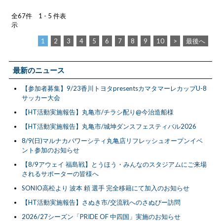
全67件 1 - 5 件表
示
1
2
3
4
5
6
7
8
9
10
>
最後へ
最新のニュース
【参加者募集】9/23香川トヨタpresentsカマタマーレカップU-8
サッカー大会
【HT活動実施報告】丸亀市/チラシ配り@今治造船様
【HT活動実施報告】丸亀市/城坤ダンスフェスティバル2026
8/9(日)マルナカパワーシティ丸亀店リフレッシュオープンイベ
ント参加のお知らせ
【8/9アウェイ 福島戦】とうほう・みんなのスタジアムにご来場
されるサポーターの皆様へ
SONIO高松より 波本 頼 選手 完全移籍にて加入のお知らせ
【HT活動実施報告】さぬき市/交流戦へのさぬぴー訪問
2026/27シーズン「PRIDE OF 中四国」実施のお知らせ