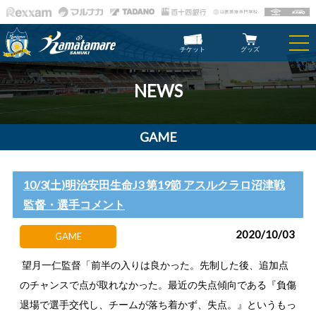
チケット
グッズ
NEWS
GAME
10/3(土)明治安田生命J3 第19節 アスルクラロ沼津戦
監督・選手コメント
2020/10/03
GAME
望月一仁監督「前半の入りは良かった。先制した後、追加点
のチャンスで点が取れなかった。最近の失点傾向である『負傷
退場で選手交代し、チームが落ち着かず、失点。』というもっ