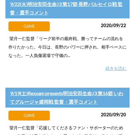
9/22(火)明治安田生命J3 第17節 長野パルセイロ戦 監
督・選手コメント
2020/09/22
GAME
望月一仁監督「リーグ前半の最終戦、勝ってチームの流れを
作りたかった。今日は、長野のパワーに押され、相手ペースに
なった。一人負傷退場で守備の...
続きを読む
9/19(土)Rexxam presents明治安田生命J3 第16節 いわ
てグルージャ盛岡戦 監督・選手コメント
2020/09/20
GAME
望月一仁監督「応援してくださるファン・サポーターのため