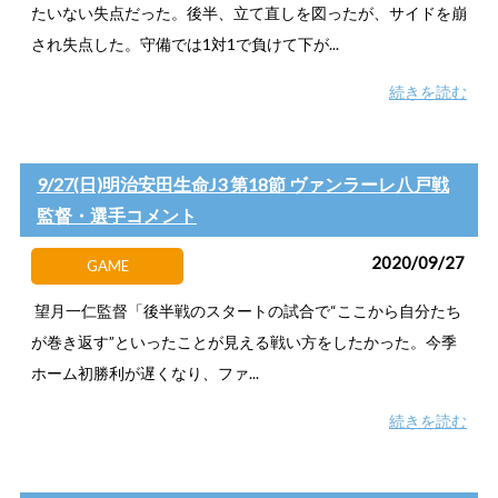
たいない失点だった。後半、立て直しを図ったが、サイドを崩
され失点した。守備では1対1で負けて下が...
続きを読む
9/27(日)明治安田生命J3 第18節 ヴァンラーレ八戸戦
監督・選手コメント
2020/09/27
GAME
望月一仁監督「後半戦のスタートの試合で“ここから自分たち
が巻き返す”といったことが見える戦い方をしたかった。今季
ホーム初勝利が遅くなり、ファ...
続きを読む