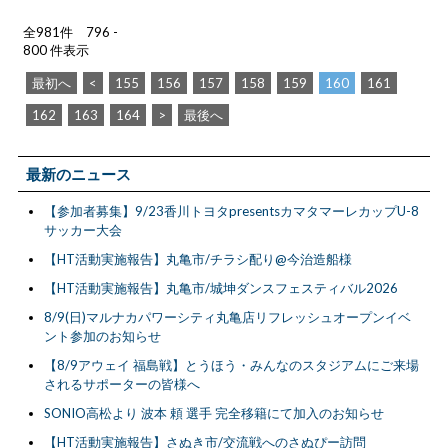
全981件 796 -
800 件表示
最初へ
<
155
156
157
158
159
160
161
162
163
164
>
最後へ
最新のニュース
【参加者募集】9/23香川トヨタpresentsカマタマーレカップU-8
サッカー大会
【HT活動実施報告】丸亀市/チラシ配り@今治造船様
【HT活動実施報告】丸亀市/城坤ダンスフェスティバル2026
8/9(日)マルナカパワーシティ丸亀店リフレッシュオープンイベ
ント参加のお知らせ
【8/9アウェイ 福島戦】とうほう・みんなのスタジアムにご来場
されるサポーターの皆様へ
SONIO高松より 波本 頼 選手 完全移籍にて加入のお知らせ
【HT活動実施報告】さぬき市/交流戦へのさぬぴー訪問