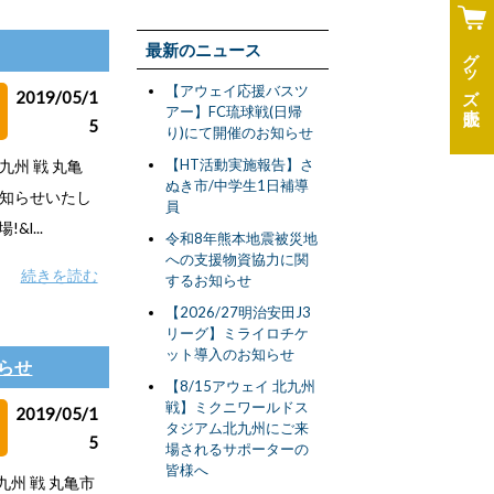
最新のニュース
グッズ
【アウェイ応援バスツ
2019/05/1
アー】FC琉球戦(日帰
5
り)にて開催のお知らせ
【HT活動実施報告】さ
北九州 戦 丸亀
ぬき市/中学生1日補導
お知らせいたし
員
l...
令和8年熊本地震被災地
への支援物資協力に関
続きを読む
するお知らせ
【2026/27明治安田J3
リーグ】ミライロチケ
ット導入のお知らせ
知らせ
【8/15アウェイ 北九州
戦】ミクニワールドス
2019/05/1
タジアム北九州にご来
5
場されるサポーターの
皆様へ
北九州 戦 丸亀市