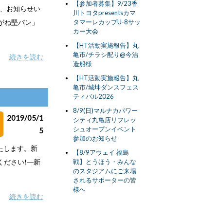
【参加者募集】9/23香
で、お知らせい
川トヨタpresentsカマ
がね堅パン」
タマーレカップU-8サッ
カー大会
【HT活動実施報告】丸
亀市/チラシ配り@今治
続きを読む
造船様
【HT活動実施報告】丸
亀市/城坤ダンスフェス
ティバル2026
8/9(日)マルナカパワー
2019/05/1
シティ丸亀店リフレッ
シュオープンイベント
5
参加のお知らせ
いたします。新
【8/9アウェイ 福島
ください!―新
戦】とうほう・みんな
のスタジアムにご来場
されるサポーターの皆
様へ
続きを読む