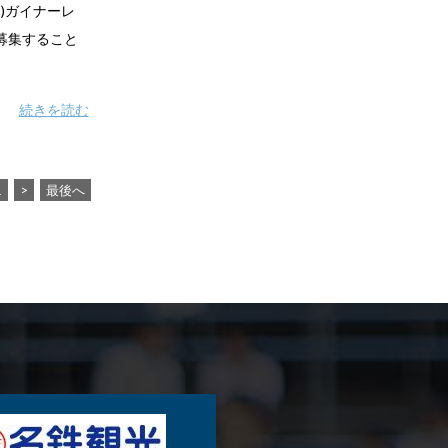
ム)ガイナーレ
り募集すること
続きを読む
1
>
最後へ