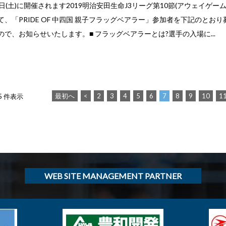
日(土)に開催されます2019明治安田生命J3リーグ第10節(アウェイゲー
、「PRIDE OF 中四国 親子フラッグベアラー」参加者を下記のとお
で、お知らせいたします。■ フラッグベアラーとは?選手の入場に...
最初へ
<
2
3
4
5
6
7
8
9
10
1
35 件表示
WEB SITE MANAGEMENT PARTNER