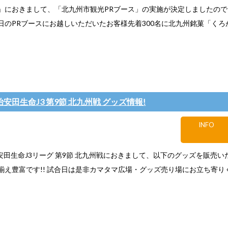
Y」におきまして、「北九州市観光PRブース」の実施が決定しましたの
日のPRブースにお越しいただいたお客様先着300名に北九州銘菓「くろ
明治安田生命J3 第9節 北九州戦 グッズ情報!
INFO
明治安田生命J3リーグ 第9節 北九州戦におきまして、以下のグッズを販売
揃え豊富です!! 試合日は是非カマタマ広場・グッズ売り場にお立ち寄り