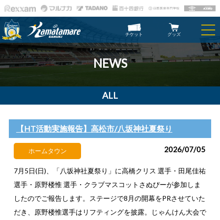
チケット
グッズ
NEWS
ALL
【HT活動実施報告】高松市/八坂神社夏祭り
2026/07/05
ホームタウン
7月5日(日)、「八坂神社夏祭り」に高橋クリス 選手・田尾佳祐
選手・原野楼惟 選手・クラブマスコットさぬぴーが参加しま
したのでご報告します。ステージで8月の開幕をPRさせていた
だき、原野楼惟選手はリフティングを披露。じゃんけん大会で