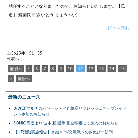
就任することとなりましたので、お知らせいたします。【氏
名】 齋藤良平(さいとう りょうへい)
続きを読む
全5625件 51 - 55
件表示
最初へ
<
6
7
8
9
10
11
12
13
14
15
>
最後へ
最新のニュース
8/9(日)マルナカパワーシティ丸亀店リフレッシュオープンイベ
ント参加のお知らせ
SONIO高松より 波本 頼 選手 完全移籍にて加入のお知らせ
【HT活動実施報告】さぬき市/交流戦へのさぬぴー訪問